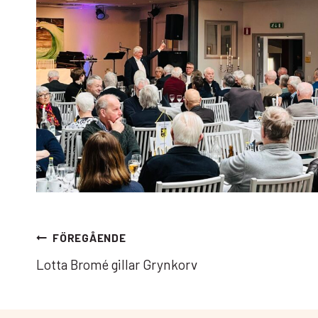
Inläggsnavigering
FÖREGÅENDE
Lotta Bromé gillar Grynkorv