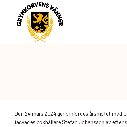
Skip
to
content
Den 24 mars 2024 genomfördes årsmötet med Gry
tackades bokhållare Stefan Johansson av efter si