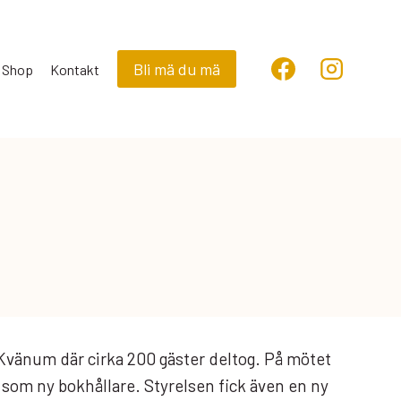
Bli mä du mä
Shop
Kontakt
vänum där cirka 200 gäster deltog. På mötet
n som ny bokhållare. Styrelsen fick även en ny