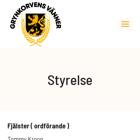
Skip
to
content
Styrelse
Fjälster ( ordförande )
Tommy Kroon