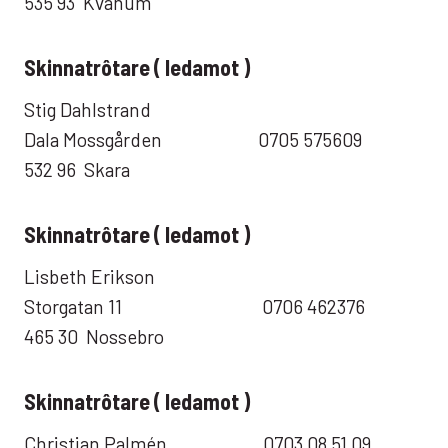
535 93 Kvänum
Skinnatrôtare ( ledamot )
Stig Dahlstrand
Dala Mossgården 0705 575609
532 96 Skara
Skinnatrôtare ( ledamot )
Lisbeth Erikson
Storgatan 11 0706 462376
465 30 Nossebro
Skinnatrôtare ( ledamot )
Christian Palmén 0703 08 51 09