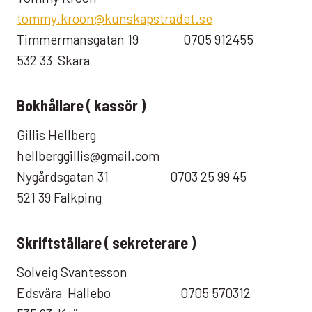
tommy.kroon@kunskapstradet.se
Timmermansgatan 19 0705 912455
532 33 Skara
Bokhållare ( kassör )
Gillis Hellberg
hellberggillis@gmail.com
Nygårdsgatan 31 0703 25 99 45
521 39 Falkping
Skriftställare ( sekreterare )
Solveig Svantesson
Edsvära Hallebo 0705 570312