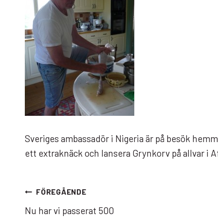
Sveriges ambassadör i Nigeria är på besök hemma
ett extraknäck och lansera Grynkorv på allvar i A
Inläggsnavigering
FÖREGÅENDE
Nu har vi passerat 500