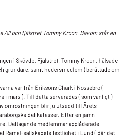
te All och fjälstret Tommy Kroon. Bakom står en
llingen i Skövde. Fjälstret, Tommy Kroon, hälsade
e och grundare, samt hedersmedlem ) berättade om
varna var från Eriksons Chark i Nossebro (
i mars ). Till detta serverades ( som vanligt )
 omröstningen blir ju utsedd till Årets
raborgska delikatesser. Efter en jämn
stare. Deltagande medlemmar applåderade
 Ramel-sällskapets festlighet i Lund ( där det