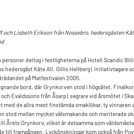
olf och Lisbeth Erikson från Nossebro, hedersgästen Kä
nd
o personer deltog i festligheterna på Hotell Scandic Bi
s hedersgäst Käte All. Gillis Hellberg ( initiativtagar
mträdandet på Matfestivalen 2005.
ignande bord, där Grynkorven stod i högsätet. Finalkor
h Evaldssons från Åsarp ( segrare vid årsmötet i Skara 
 med de allra mest finstämda smaklökar, ty vinnaren av
en stod mellan mycket välsmakande och meriterade ska
d till Årets Grynkorv, vilket är detsamma som väldsmä
e till framgången. Lyckönskningar kom också från Povel