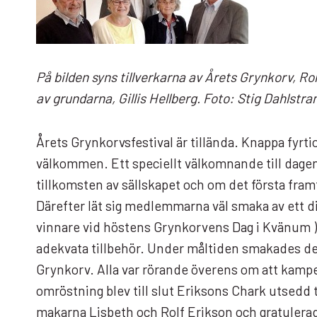
På bilden syns tillverkarna av Årets Grynkorv, R
av grundarna, Gillis Hellberg. Foto: Stig Dahlstra
Årets Grynkorvsfestival är tillända. Knappa fyrti
välkommen. Ett speciellt välkomnande till dagen
tillkomsten av sällskapet och om det första fra
Därefter lät sig medlemmarna väl smaka av ett d
vinnare vid höstens Grynkorvens Dag i Kvänum ) oc
adekvata tillbehör. Under måltiden smakades det
Grynkorv. Alla var rörande överens om att kamp
omröstning blev till slut Eriksons Chark utsed
makarna Lisbeth och Rolf Erikson och gratulerad