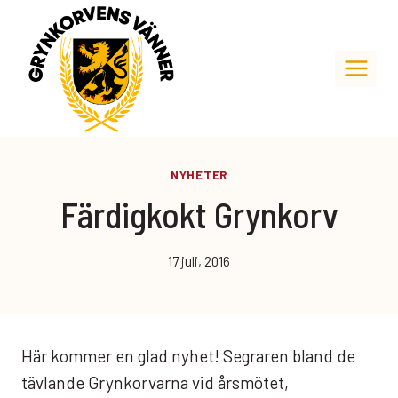
Skip
to
content
NYHETER
Färdigkokt Grynkorv
17 juli, 2016
Här kommer en glad nyhet! Segraren bland de
tävlande Grynkorvarna vid årsmötet,