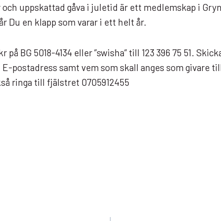
 och uppskattad gåva i juletid är ett medlemskap i Gr
får Du en klapp som varar i ett helt år.
 kr på BG 5018-4134 eller ”swisha” till 123 396 75 51. S
 E-postadress samt vem som skall anges som givare til
å ringa till fjälstret 0705912455