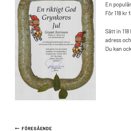
En populär
För 118 kr 
Sätt in 118
adress och
Du kan ocks
Inläggsnavigering
FÖREGÅENDE