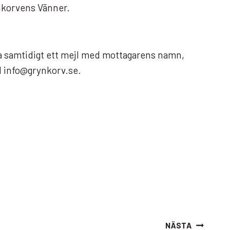
ynkorvens Vänner.
kicka samtidigt ett mejl med mottagarens namn,
l info@grynkorv.se.
NÄSTA