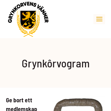
Skip
to
content
Grynkôrvogram
Ge bort ett
medlemskap