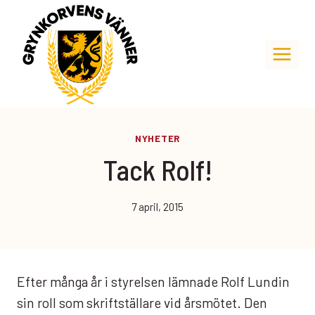
Skip
to
content
NYHETER
Tack Rolf!
7 april, 2015
Efter många år i styrelsen lämnade Rolf Lundin
sin roll som skriftställare vid årsmötet. Den