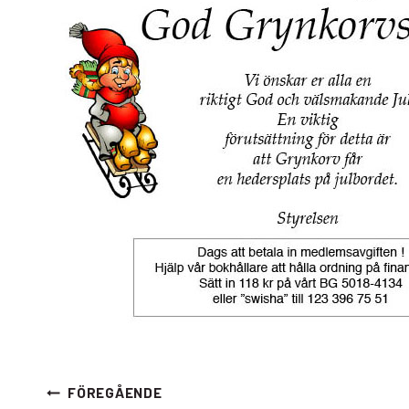
Inläggsnavigering
FÖREGÅENDE