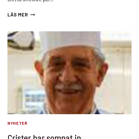
MATFESTIVALEN
LÄS MER
I
SKÖVDE
NYHETER
Crister har somnat in