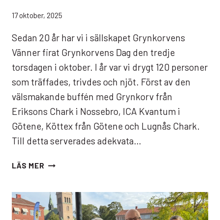
17 oktober, 2025
Sedan 20 år har vi i sällskapet Grynkorvens
Vänner firat Grynkorvens Dag den tredje
torsdagen i oktober. I år var vi drygt 120 personer
som träffades, trivdes och njöt. Först av den
välsmakande buffén med Grynkorv från
Eriksons Chark i Nossebro, ICA Kvantum i
Götene, Köttex från Götene och Lugnås Chark.
Till detta serverades adekvata…
GRYNKORVENS
LÄS MER
DAG
I
KVÄNUM