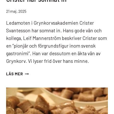
21 maj, 2025
Ledamoten i Grynkorvsakademien Crister
Svantesson har somnat in. Hans gode vän och
kollega, Leif Mannerström beskriver Crister som
en ”pionjär och förgrundsfigur inom svensk
gastronimi”. Han var dessutom en äkta vän av
Grynkorv. Vi lyser frid över hans minne.
CRISTER
LÄS MER
HAR
SOMNAT
IN