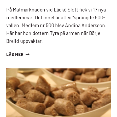
På Matmarknaden vid Läckö Slott fick vi 17 nya
medlemmar. Det innebär att vi ”sprängde 500-
vallen. Medlem nr 500 blev Andina Andersson.
Här har hon dottern Tyra på armen när Börje
Brelid uppvaktar.
NU
LÄS MER
HAR
VI
PASSERAT
500