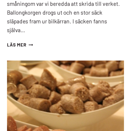
småningom var vi beredda att skrida till verket.
Ballongkorgen drogs ut och en stor säck
släpades fram ur bilkärran. I säcken fanns
själva…
BALLONGFÄRD
LÄS MER
MED
GRYNKORVENS
VÄNNER