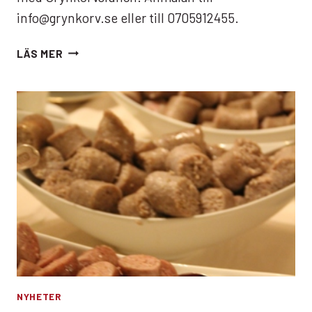
info@grynkorv.se eller till 0705912455.
GRYNKORVSGOLF
LÄS MER
PÅ
LÄCKÖ
GOLFBANA
NYHETER