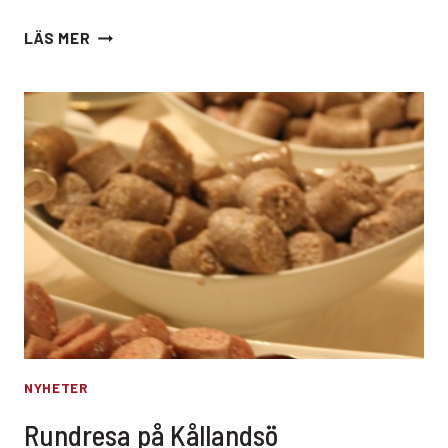
BÖRJE
LÄS MER
&
KENNETH
SHOW
NYHETER
Rundresa på Kållandsö