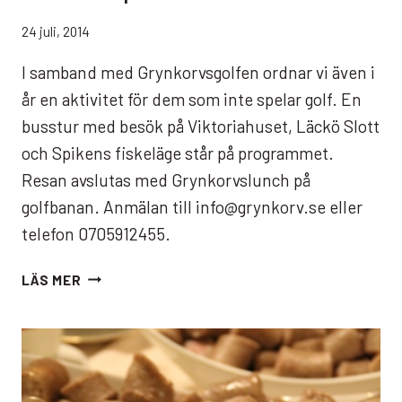
24 juli, 2014
I samband med Grynkorvsgolfen ordnar vi även i
år en aktivitet för dem som inte spelar golf. En
busstur med besök på Viktoriahuset, Läckö Slott
och Spikens fiskeläge står på programmet.
Resan avslutas med Grynkorvslunch på
golfbanan. Anmälan till info@grynkorv.se eller
telefon 0705912455.
RUNDRESA
LÄS MER
PÅ
KÅLLANDSÖ