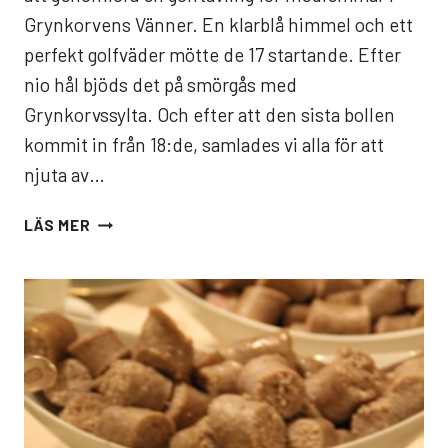
Grynkorvens Vänner. En klarblå himmel och ett
perfekt golfväder mötte de 17 startande. Efter
nio hål bjöds det på smörgås med
Grynkorvssylta. Och efter att den sista bollen
kommit in från 18:de, samlades vi alla för att
njuta av…
GRYNKORVSGOLF
LÄS MER
PÅ
LÄCKÖ
GOLFBANA