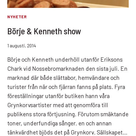
NYHETER
Börje & Kenneth show
1 augusti, 2014
Börje och Kenneth underhöll utanför Eriksons
Chark vid Nossebromarknaden den sista juli. En
marknad där både slättabor, hemvändare och
turister från när och fjärran fanns på plats. Fyra
föreställningar utanför butiken hann våra
Grynkorvsartister med att genomföra till
publikens stora förtjusning. Förutom smäktande
toner, underfundiga sånger. en och annan
tänkvärdhet bjöds det på Grynkorv. Sällskapet…